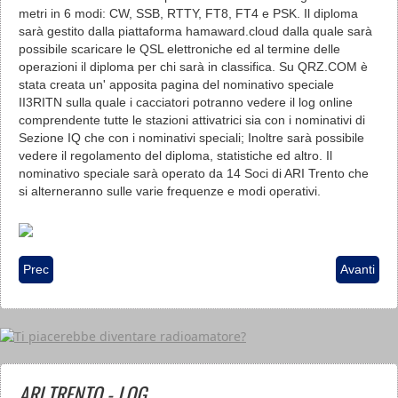
metri in 6 modi: CW, SSB, RTTY, FT8, FT4 e PSK. Il diploma
sarà gestito dalla piattaforma hamaward.cloud dalla quale sarà
possibile scaricare le QSL elettroniche ed al termine delle
operazioni il diploma per chi sarà in classifica. Su QRZ.COM è
stata creata un' apposita pagina del nominativo speciale
II3RITN sulla quale i cacciatori potranno vedere il log online
comprendente tutte le stazioni attivatrici sia con i nominativi di
Sezione IQ che con i nominativi speciali; Inoltre sarà possibile
vedere il regolamento del diploma, statistiche ed altro. Il
nominativo speciale sarà operato da 14 Soci di ARI Trento che
si alterneranno sulle varie frequenze e modi operativi.
Articolo precedente: Prove di sintonia Giugno 2026
Articolo s
Prec
Avanti
ARI TRENTO - LOG