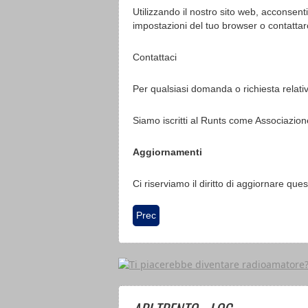
Utilizzando il nostro sito web, acconsent
impostazioni del tuo browser o contattarc
Contattaci
Per qualsiasi domanda o richiesta relativa
Siamo iscritti al Runts come Associazio
Aggiornamenti
Ci riserviamo il diritto di aggiornare qu
Articolo precedente: Privacy Policy
Prec