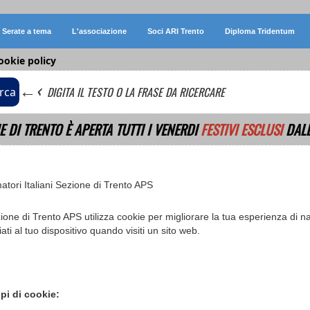
Serate a tema
L'associazione
Soci ARI Trento
Diploma Tridentum
ookie policy
←‹
DIGITA IL TESTO O LA FRASE DA RICERCARE
rca
E DI TRENTO È APERTA TUTTI I VENERDI
FESTIVI ESCLUSI
DALL
tori Italiani Sezione di Trento APS
one di Trento APS utilizza cookie per migliorare la tua esperienza di na
ati al tuo dispositivo quando visiti un sito web.
ipi di cookie: