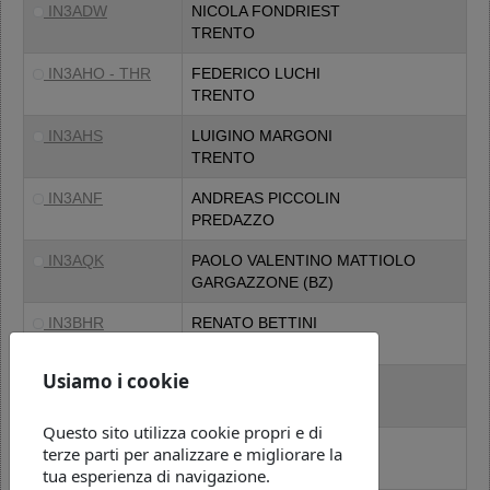
IN3ADW
NICOLA FONDRIEST
TRENTO
IN3AHO - THR
FEDERICO LUCHI
TRENTO
IN3AHS
LUIGINO MARGONI
TRENTO
IN3ANF
ANDREAS PICCOLIN
PREDAZZO
IN3AQK
PAOLO VALENTINO MATTIOLO
GARGAZZONE (BZ)
IN3BHR
RENATO BETTINI
NOGAREDO
Usiamo i cookie
IN3BIX
FRANCO BINDO
STREMBO
Questo sito utilizza cookie propri e di
IN3BJD
OLGA SCHIAVINATO
terze parti per analizzare e migliorare la
TRENTO
tua esperienza di navigazione.