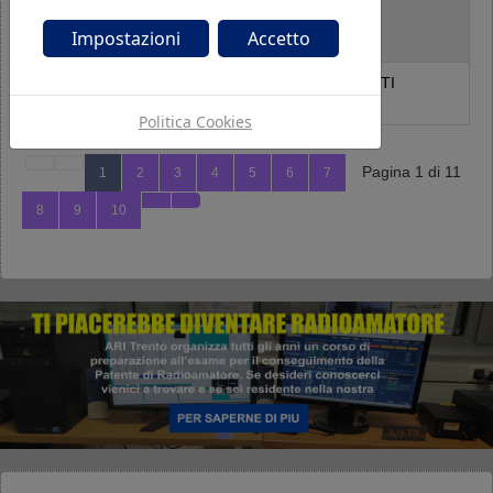
IN3BJQ
ALESSANDRO VARNER
Impostazioni
Accetto
LAVIS
IN3BTT
FRANCESCO CAPPELLETTI
TRENTO
Politica Cookies
Pagina 1 di 11
1
2
3
4
5
6
7
8
9
10