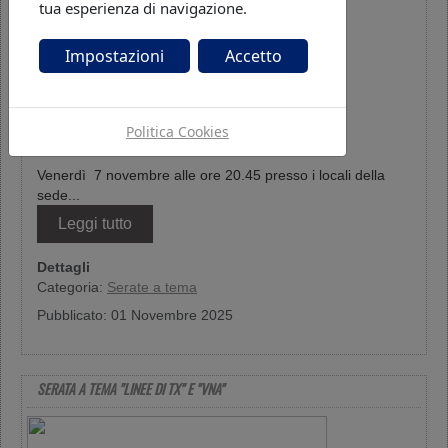
tua esperienza di navigazione.
Impostazioni
Accetto
Politica Cookies
Venerdì 7 novembre alle ore 20.45 presso i locali della
sede...
Leggi tutto
Dettagli
Categoria:
Serate a tema
Pubblicato: 01 Novembre 2025
SERATA A TEMA "LINEE DI TX" E "VNA"