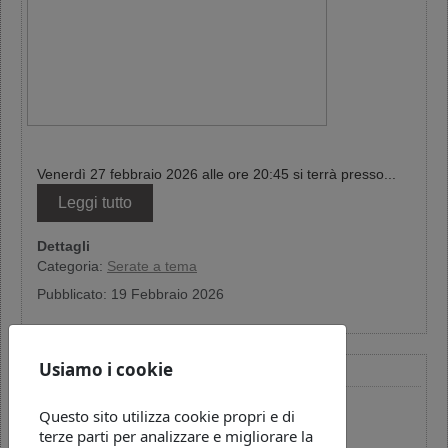
Venerdì 27 febbraio 2026 alle ore 20:45 si terrà presso...
Leggi tutto
Dettagli
Categoria:
Serate a tema
Pubblicato: 19 Febbraio 2026
SERATA A TEMA - ASSOCIAZIONE PHOENIX DI CLES
Usiamo i cookie
Questo sito utilizza cookie propri e di
terze parti per analizzare e migliorare la