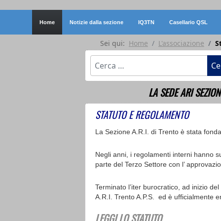
Home
Notizie dalla sezione
IQ3TN
Casellario QSL
Sei qui:
Home
L'associazione
S
Cerca
Ce
LA SEDE ARI SEZION
STATUTO E REGOLAMENTO
La Sezione A.R.I. di Trento è stata fon
Negli anni, i regolamenti interni hanno s
parte del Terzo Settore con l’ approvaz
Terminato l’iter burocratico, ad inizio d
A.R.I. Trento A.P.S. ed è ufficialmente 
LEGGI LO STATUTO