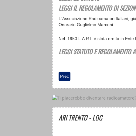
LEGGI IL REGOLAMENTO DI SEZION
L’ Associazione Radioamatori Italiani, 
Onorario Guglielmo Marconi.
Nel 1950 L’ A.R.I. è stata eretta in Ent
LEGGI STATUTO E REGOLAMENTO A
Articolo precedente: Destina il 5x1000 
Prec
ARI TRENTO - LOG