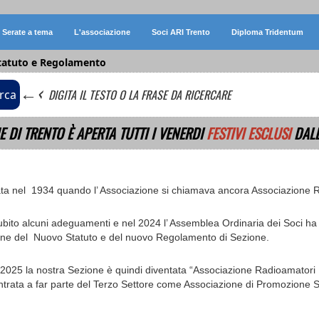
Serate a tema
L'associazione
Soci ARI Trento
Diploma Tridentum
tatuto e Regolamento
←‹
DIGITA IL TESTO O LA FRASE DA RICERCARE
rca
E DI TRENTO È APERTA TUTTI I VENERDI
FESTIVI ESCLUSI
DALL
data nel 1934 quando l’ Associazione si chiamava ancora Associazione R
ubito alcuni adeguamenti e nel 2024 l’ Assemblea Ordinaria dei Soci ha d
ione del Nuovo Statuto e del nuovo Regolamento di Sezione.
el 2025 la nostra Sezione è quindi diventata “Associazione Radioamatori It
entrata a far parte del Terzo Settore come Associazione di Promozione 