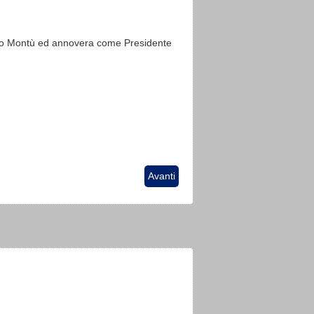
esto Montù ed annovera come Presidente
Articolo successivo: Come Associarsi a
Avanti