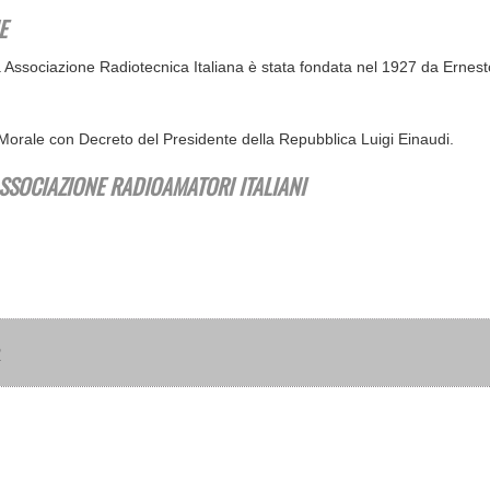
E
già Associazione Radiotecnica Italiana è stata fondata nel 1927 da Ern
e Morale con Decreto del Presidente della Repubblica Luigi Einaudi.
SSOCIAZIONE RADIOAMATORI ITALIANI
ad ARI Trento